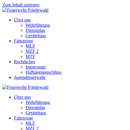
Zum Inhalt springen
Über uns
Wehrführung
Dienstplan
Gerätehaus
Fahrzeuge
MLF
MZF 2
MTF
Rechtliches
Impressum
Haftungsausschluss
Jugendfeuerwehr
Über uns
Wehrführung
Dienstplan
Gerätehaus
Fahrzeuge
MLF
MZF 2